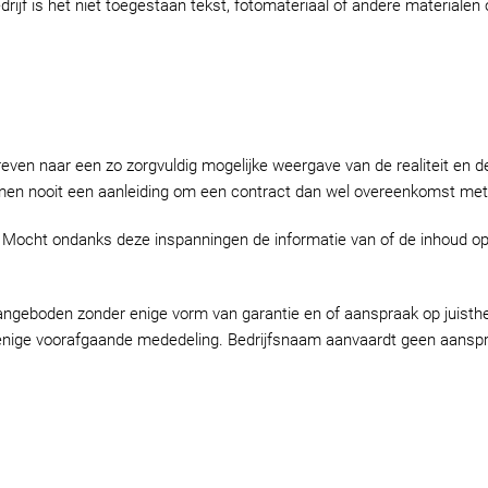
drijf is het niet toegestaan tekst, fotomateriaal of andere materialen
treven naar een zo zorgvuldig mogelijke weergave van de realiteit en d
men nooit een aanleiding om een contract dan wel overeenkomst met o
. Mocht ondanks deze inspanningen de informatie van of de inhoud op d
ngeboden zonder enige vorm van garantie en of aanspraak op juisthe
r enige voorafgaande mededeling. Bedrijfsnaam aanvaardt geen aanspra