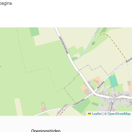
pagina.
Leaflet
|
©
OpenStreetMap
Openingstijden