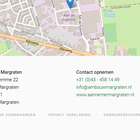
Margraten
Contact opnemen
remme 22
+31 (0)43 - 458 14 49
Margraten
info@ambouwmargraten.nl
31
www.aannemermargraten.nl
Margraten
NE VOORWAARDEN
PRIVACY VERKLARING
GEBRUIKERSVOOR