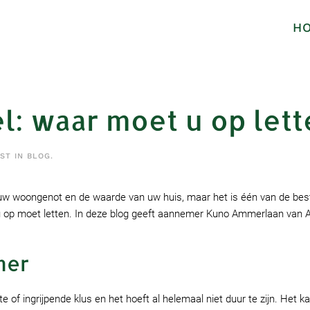
H
l: waar moet u op lett
OST IN
BLOG
.
n uw woongenot en de waarde van uw huis, maar het is één van de bes
 u op moet letten. In deze blog geeft aannemer Kuno Ammerlaan van
mer
 of ingrijpende klus en het hoeft al helemaal niet duur te zijn. Het ka